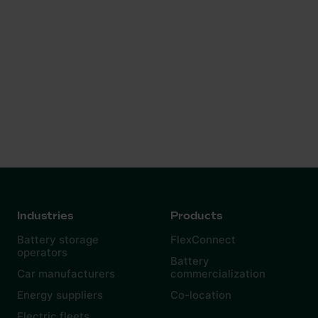
Industries
Products
Battery storage
FlexConnect
operators
Battery
Car manufacturers
commercialization
Energy suppliers
Co-location
Electric fleets