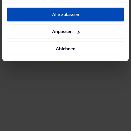
hast oder die sie im Rahmen deiner Nutzung der Dienste
gesammelt haben. Weitere Informationen findest du in
Alle zulassen
unserer
Datenschutzerklärung
und unserem
Impressum
.
Anpassen
Ablehnen
With the help of The Mobility House’s expertise and
technology, Honda aims to optimize energy