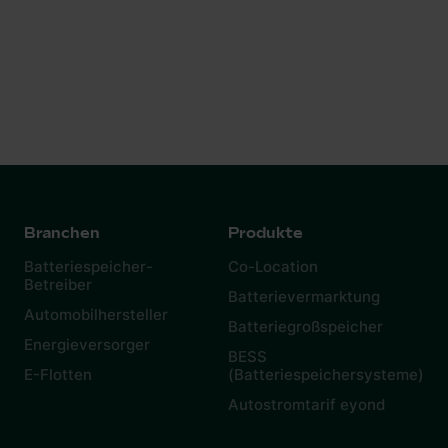
Erzeugung und Speicher für Synergien
Algorithmic Trading: Automatisierter Handel auf
Basis mathematischer Modelle für optimale
Ertragssteuerung
Branchen
Produkte
Batteriespeicher-
Co-Location
Betreiber
Batterievermarktung
Automobilhersteller
Batteriegroßspeicher
Energieversorger
BESS
E-Flotten
(Batteriespeichersysteme)
Autostromtarif eyond