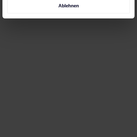
Ablehnen
Wirtschaftlicher Mehrwert:
Batteriespeicher
werden zum zentralen Element der
bulgarischen Stromversorgung, indem sie
Preisschwankungen ausgleichen und die Erlöse