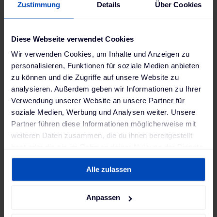
Zustimmung
Details
Über Cookies
Die Integration klassischer Energiehandelsexpertise
mit modernsten algorithmischen Methoden hebt das
Potenzial erneuerbarer Energien auf ein neues
Diese Webseite verwendet Cookies
Niveau.
Wir verwenden Cookies, um Inhalte und Anzeigen zu
personalisieren, Funktionen für soziale Medien anbieten
zu können und die Zugriffe auf unsere Website zu
analysieren. Außerdem geben wir Informationen zu Ihrer
Verwendung unserer Website an unsere Partner für
soziale Medien, Werbung und Analysen weiter. Unsere
Partner führen diese Informationen möglicherweise mit
weiteren Daten zusammen, die du ihnen bereitgestellt
hast oder die sie im Rahmen deiner Nutzung der Dienste
gesammelt haben. Weitere Informationen findest du in
Alle zulassen
unserer
Datenschutzerklärung
und unserem
Impressum
.
Anpassen