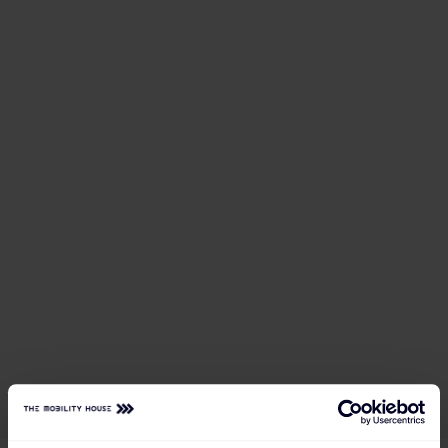
Mit FlexConnect liefern wir dir eine Ladelösung, die
Ladevorgänge in Zeitfenster legt, in denen am
meisten erneuerbare Energien verfügbar sind und
dazu die passende App, die das Mobilitätsbedürfnis
deiner Kund:innen erfasst. Das Ergebnis: der beste
Tarif zum Festpreis - oder dynamisch, ganz wie du
willst.