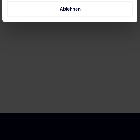
Ablehnen
Wir sorgen für: die Best-in-Class-Kommerzialisierung
für die verfügbare Kapazität des Batteriespeichers
in den Spotmärkten und das SoC-Management.
Wenn du möchtest, übernehmen wir auch den
Betrieb und die parallele Kommerzialisierung im
Regelleistungsmarkt.