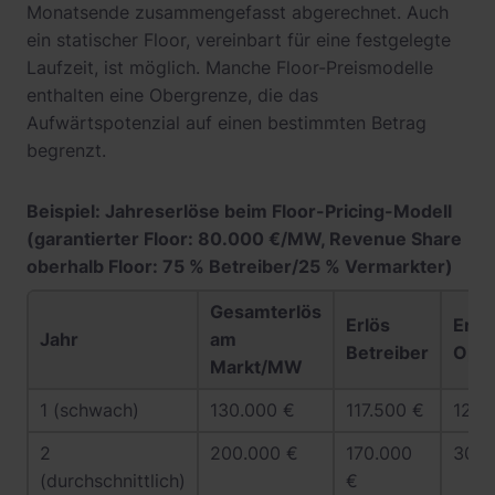
Monatsende zusammengefasst abgerechnet. Auch
ein statischer Floor, vereinbart für eine festgelegte
Laufzeit, ist möglich. Manche Floor-Preismodelle
enthalten eine Obergrenze, die das
Aufwärtspotenzial auf einen bestimmten Betrag
begrenzt.
Beispiel: Jahreserlöse beim Floor-Pricing-Modell
(garantierter Floor: 80.000 €/MW, Revenue Share
oberhalb Floor: 75 % Betreiber/25 % Vermarkter)
Gesamterlös
Erlös
Erlö
Jahr
am
Betreiber
Opti
Markt/MW
1 (schwach)
130.000 €
117.500 €
12.5
2
200.000 €
170.000
30.0
(durchschnittlich)
€