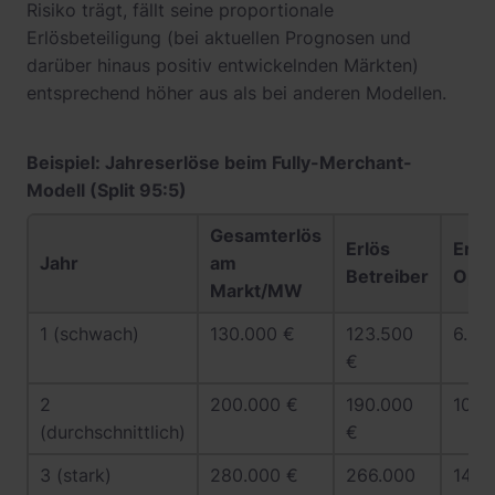
Risiko trägt, fällt seine proportionale
Erlösbeteiligung (bei aktuellen Prognosen und
darüber hinaus positiv entwickelnden Märkten)
entsprechend höher aus als bei anderen Modellen.
Beispiel: Jahreserlöse beim Fully-Merchant-
Modell (Split 95:5)
Gesamterlös
Erlös
Erlö
Jahr
am
Betreiber
Opti
Markt/MW
1 (schwach)
130.000 €
123.500
6.50
€
2
200.000 €
190.000
10.0
(durchschnittlich)
€
3 (stark)
280.000 €
266.000
14.0