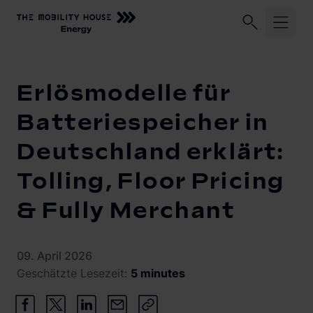
Startseite
Knowledge Center
Erlösmodelle für Batteriespeic
Branchen
Erlösmodelle für
Technologie
Batteriespeicher-Betreiber
Batteriespeicher in
Automobilhersteller
Deutschland erklärt:
Vehicle-to-Grid
FlexibilityAggregator
Energieversorger
Tolling, Floor Pricing
FlexibilityTrader
Home Energy Solution
E-Flotten
& Fully Merchant
Events
09. April 2026
Unser Unternehmen
Geschätzte Lesezeit:
5 minutes
Kontakt
Vision