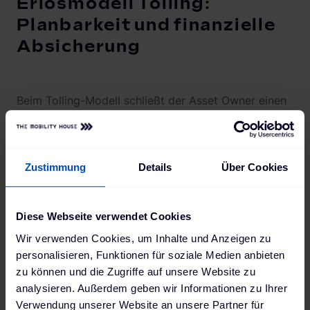
Erlösmodell Tolling:
Planbarkeit und finanzielle
Absicherung
Beim Tolling-Modell schließt der Asset Owner einen
Vertrag mit einem Offtaker. Der Asset Owner erhält
dabei eine vorab festgelegte Vergütung (die Tolling
Fee), die unabhängig von den erzielten Markterlösen
Zustimmung
Details
Über Cookies
des Optimierers ist.
Damit gehen sowohl das kommerzielle Risiko als
auch die Entscheidungshoheit über die Vermarktung
Diese Webseite verwendet Cookies
vollständig auf den Offtaker über. Der Asset Owner
Wir verwenden Cookies, um Inhalte und Anzeigen zu
bleibt verantwortlich für Technik und Administration
personalisieren, Funktionen für soziale Medien anbieten
und muss die Verfügbarkeit des Systems
zu können und die Zugriffe auf unsere Website zu
garantieren.
analysieren. Außerdem geben wir Informationen zu Ihrer
Tolling gibt es in zwei Varianten:
Verwendung unserer Website an unsere Partner für