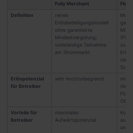
Fully Merchant
Floor
Definition
reines
Model
Erlösbeteiligungsmodell
garan
ohne garantierte
Minde
Mindestvergütung;
(Floo
vollständige Teilnahme
zusät
am Strommarkt
Erlös
oberh
Schw
Erlöspotenzial
sehr hoch/unbegrenzt
mitte
für Betreiber
(begr
Floor
Ober
Vorteile für
maximales
Kombi
Betreiber
Aufwärtspotenzial
aus S
und