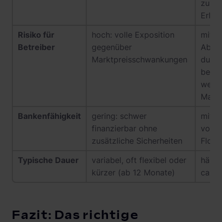
zusät
Erlös
Risiko für
hoch: volle Exposition
mittel
Betreiber
gegenüber
Abwär
Marktpreisschwankungen
durch
begre
weite
Markt
Bankenfähigkeit
gering: schwer
mitte
finanzierbar ohne
von 
zusätzliche Sicherheiten
Floo
Typische Dauer
variabel, oft flexibel oder
häufi
kürzer (ab 12 Monate)
ca. 5
Fazit: Das richtige