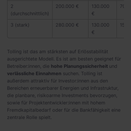
2
200.000 €
130.000
70.0
(durchschnittlich)
€
3 (stark)
280.000 €
130.000
150.
€
Tolling ist das am stärksten auf Erlösstabilität
ausgerichtete Modell. Es ist am besten geeignet für
Betreiber:innen, die
hohe Planungssicherheit
und
verlässliche Einnahmen
suchen. Tolling ist
außerdem attraktiv für Investor:innen aus den
Bereichen erneuerbarer Energien und Infrastruktur,
die planbare, risikoarme Investments bevorzugen,
sowie für Projektentwickler:innen mit hohem
Fremdkapitalbedarf oder für die Bankfähigkeit eine
zentrale Rolle spielt.