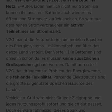
sich
Vehicle-to-Grid (V2G), vom Fahrzeug ins
Netz
. E-Autos laden nämlich nicht nur Strom, sie
können ihn aus ihrer Batterie auch wieder ins
öffentliche Stromnetz zurück speisen. So wird aus
dem reinen Stromverbraucher ein
aktiver
Teilnehmer am Strommarkt
.
V2G macht die Autobatterie zum mobilen Baustein
des Energiesystems – millionenfach und über das
ganze Land verteilt. Der Vorteil: Die Batterien sind
ohnehin schon da, es müssen
keine zusätzlichen
Großspeicher
gebaut werden. Damit adressiert
V2G das drängendste Problem der Energiewende,
die
fehlende Flexibilität
. Parkende Elektroautos sind
die größte ungenutzte Speicherressource des
Landes.
Vehicle-to-Grid wird nicht für jede Zielgruppe und
jedes Nutzungsprofil sofort und gleich gut passen.
Doch es wäre fahrlässig, dieses Spar- und