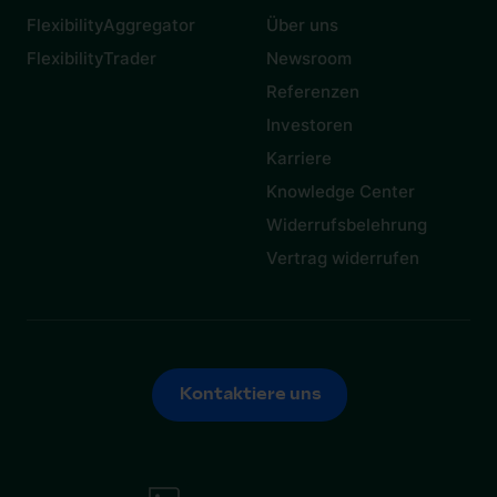
FlexibilityAggregator
Über uns
FlexibilityTrader
Newsroom
Referenzen
Investoren
Karriere
Knowledge Center
Widerrufsbelehrung
Vertrag widerrufen
Kontaktiere uns
Kontaktiere uns