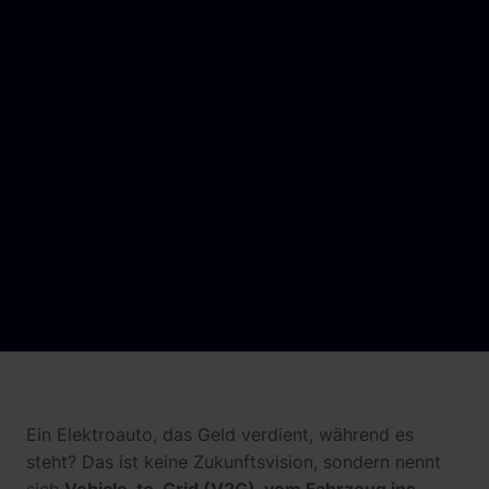
Newsroom
Referenzen
Investoren
Karriere
Ein Elektroauto, das Geld verdient, während es
steht? Das ist keine Zukunftsvision, sondern nennt