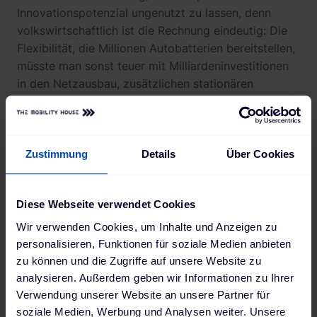
Innovationspotenzial ungenutzt zu lassen, denn
volkswirtschaftlich ist die Rechnung eindeutig: Die
Flexibilität, die Millionen Autobatterien bereitstellen,
müsste man sonst teuer mit Milliardeninvestitionen
in den Netzausbau, zusätzlichen stationären
Großspeichern oder neuen Gaskraftwerken
erkaufen.
Unser neuestes Whitepaper erklärt anschaulich und
Zustimmung
Details
Über Cookies
fundiert, welche
7 Bausteine
notwendig sind, um
die Flexibilitäten von EV-Batterien zu erschließen -
und V2G Wirklichkeit werden zu lassen. Das größte
Diese Webseite verwendet Cookies
Kraftwerk Deutschlands bereits steht in den
Wir verwenden Cookies, um Inhalte und Anzeigen zu
Startlöchern.
personalisieren, Funktionen für soziale Medien anbieten
zu können und die Zugriffe auf unsere Website zu
Jetzt Whitepaper kostenlos herunterladen und mehr
analysieren. Außerdem geben wir Informationen zu Ihrer
erfahren. ➡️
Verwendung unserer Website an unsere Partner für
soziale Medien, Werbung und Analysen weiter. Unsere