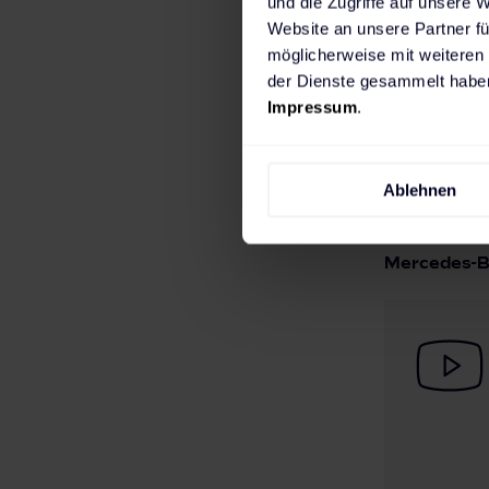
Fahrzeugba
und die Zugriffe auf unsere 
Website an unsere Partner fü
Ersatz-Bat
möglicherweise mit weiteren
Leistungsf
der Dienste gesammelt haben
sein, verl
Impressum
.
Zyklisiere
Tiefenentl
Ablehnen
Mercedes-Be