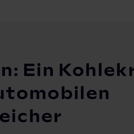
gsen: Ein Kohlekraftwerk wird zum automobilen Batteriesp...
en: Ein Kohle
utomobilen
eicher