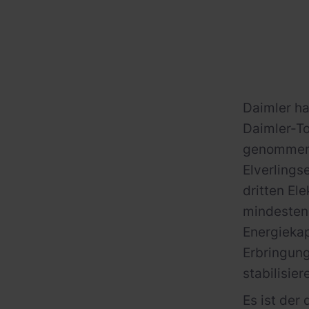
Daimler ha
Daimler-To
genommen.
Elverlings
dritten El
mindestens
Energiekap
Erbringung
stabilisier
Es ist der