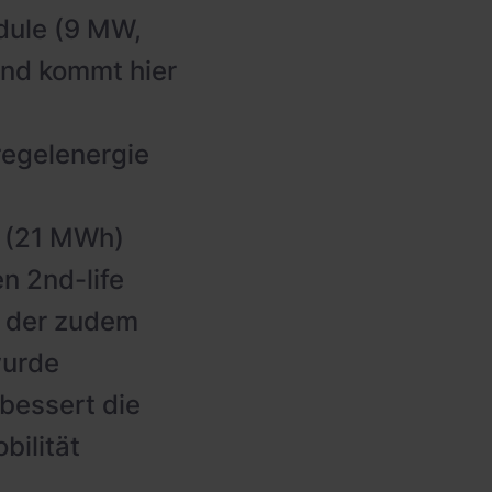
dule (9 MW,
und kommt hier
regelenergie
W (21 MWh)
en 2nd-life
, der zudem
wurde
bessert die
ilität