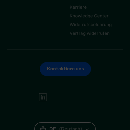
Karriere
Knowledge Center
Widerrufsbelehrung
Vertrag widerrufen
Kontaktiere uns
Kontaktiere uns
DE
(
Deutsch
)