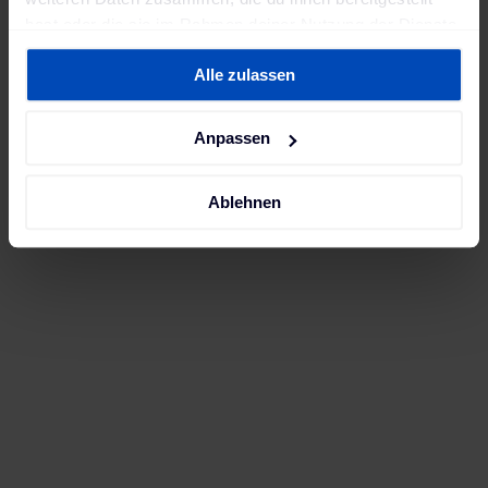
hast oder die sie im Rahmen deiner Nutzung der Dienste
gesammelt haben. Weitere Informationen findest du in
Alle zulassen
unserer
Datenschutzerklärung
und unserem
Impressum
.
Anpassen
Ablehnen
Zusätzlich lassen sich durch die Steuerung der
Speicher Umsätze am Energiemarkt erzielen. Die
effiziente Doppelnutzung der Batteriesysteme
verbessert die Umweltbilanz sowie
Lebenszykluskosten der E-Mobilität.