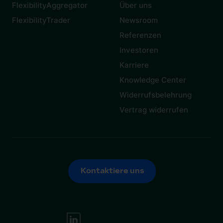
FlexibilityAggregator
Über uns
FlexibilityTrader
Newsroom
Referenzen
Investoren
Karriere
Knowledge Center
Widerrufsbelehrung
Vertrag widerrufen
Kontaktiere uns
Kontaktiere uns