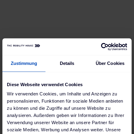
Zustimmung
Details
Über Cookies
Mit seinem
Lade- und Energiemanagementsystem
Diese Webseite verwendet Cookies
ChargePilot®
, das über offene
Wir verwenden Cookies, um Inhalte und Anzeigen zu
Standardschnittstellen verfügt, hat The Mobility
personalisieren, Funktionen für soziale Medien anbieten
House die Grundlage für eine uni- und bidirektionale
zu können und die Zugriffe auf unsere Website zu
Integration elektrischer Fahrzeuge in das Stromnetz
analysieren. Außerdem geben wir Informationen zu Ihrer
geschaffen. Das System verwaltet nicht nur auf die
Verwendung unserer Website an unsere Partner für
Bedürfnisse des Stromnetzes optimierte
soziale Medien, Werbung und Analysen weiter. Unsere
Ladeprozesse von Fahrzeugen, sondern ermöglicht