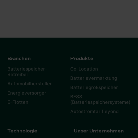
Bilder zum Thema findest du auf
LinkedIn
Branchen
Produkte
Batteriespeicher-
Co-Location
Betreiber
Batterievermarktung
Automobilhersteller
Batteriegroßspeicher
Energieversorger
BESS
E-Flotten
(Batteriespeichersysteme)
Autostromtarif eyond
Technologie
Unser Unternehmen